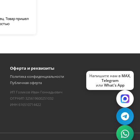
Оферта и реквизиты
Напишите нам в
MAX
,
Политика конфиденциальности
Telegram
Публичная оферта
или
What's App
ИП Голиков Иван Геннадьевич
ОГРНИП 325619600251032
ИНН 616510714422