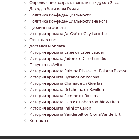
Определение возраста винтажных духов Gucci.
Декодер батч-кода Гуччи
Политика конфиденциальности
Политика конфиденциальности (не исп)
Публичная оферта
История аромата J'ai Osé от Guy Laroche
Отзывы о нас
Доставка и оплата
История аромата Estée от Estée Lauder
История аромата J’adore от Christian Dior
Покупка на Avito
История аромата Paloma Picasso от Paloma Picasso
История аромата Byzance от Rochas
История аромата Chamade от Guerlain
История аромата Detchema от Revillon
История аромата Femme от Rochas
История аромата Fierce от Abercrombie & Fitch
История аромата Infini от Caron
История аромата Vanderbilt от Gloria Vanderbilt
Контакты