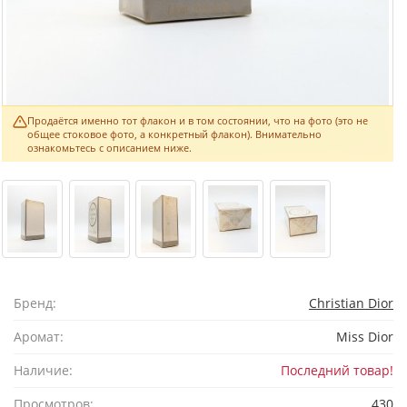
Продаётся именно тот флакон и в том состоянии, что на фото (это не
общее стоковое фото, а конкретный флакон). Внимательно
ознакомьтесь с описанием ниже.
Бренд:
Christian Dior
Аромат:
Miss Dior
Наличие:
Последний товар!
Просмотров:
430