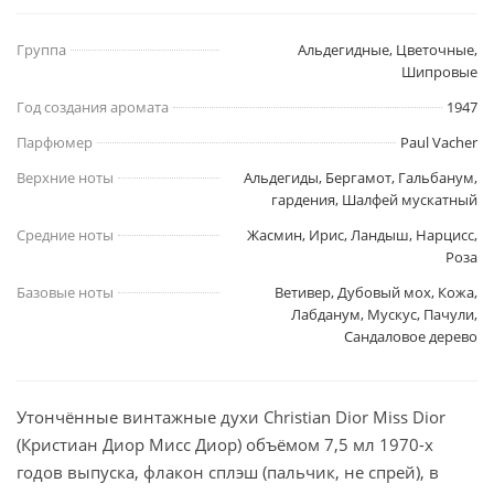
Группа
Альдегидные, Цветочные,
Шипровые
Год создания аромата
1947
Парфюмер
Paul Vacher
Верхние ноты
Альдегиды, Бергамот, Гальбанум,
гардения, Шалфей мускатный
Средние ноты
Жасмин, Ирис, Ландыш, Нарцисс,
Роза
Базовые ноты
Ветивер, Дубовый мох, Кожа,
Лабданум, Мускус, Пачули,
Сандаловое дерево
Утончённые винтажные духи Christian Dior Miss Dior
(Кристиан Диор Мисс Диор) объёмом 7,5 мл 1970-х
годов выпуска, флакон сплэш (пальчик, не спрей), в