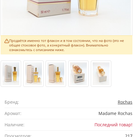
Продаётся именно тот флакон и в том состоянии, что на фото (это не
общее стоковое фото, а конкретный флакон). Внимательно
ознакомьтесь с описанием ниже.
Бренд:
Rochas
Аромат:
Madame Rochas
Наличие:
Последний товар!
Просмотров:
217