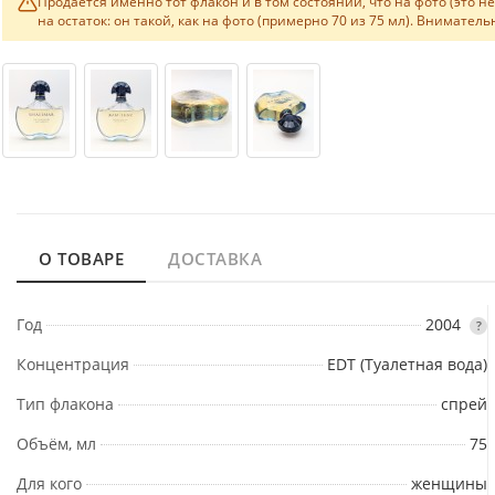
Продаётся именно тот флакон и в том состоянии, что на фото (это 
на остаток: он такой, как на фото (примерно 70 из 75 мл). Внимате
О ТОВАРЕ
ДОСТАВКА
Год
2004
?
Концентрация
EDT (Туалетная вода)
Тип флакона
спрей
Объём, мл
75
Для кого
женщины