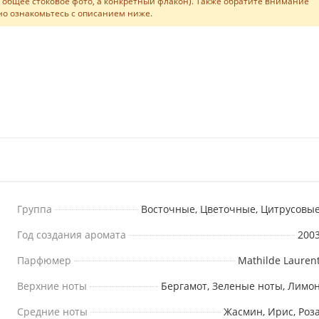
не общее стоковое фото, а конкретный флакон). Также обратите внимание
льно ознакомьтесь с описанием ниже.
Группа
Восточные, Цветочные, Цитрусовы
Год создания аромата
200
Парфюмер
Mathilde Lauren
Верхние ноты
Бергамот, Зеленые ноты, Лимо
Средние ноты
Жасмин, Ирис, Роз