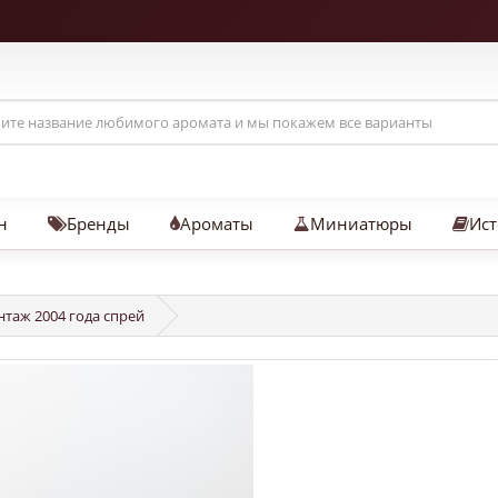
н
Бренды
Ароматы
Миниатюры
Ист
интаж 2004 года спрей