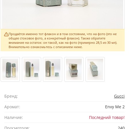
Продаётся именно тот флакон и в том состоянии, что на фото (это не
общее стоковое фото, а конкретный флакон). Также обратите
внимание на остаток: он такой, как на фото (примерно 28,5 из 30 мл).
Внимательно ознакомьтесь с описанием ниже.
Бренд:
Gucci
Аромат:
Envy Me 2
Наличие:
Последний товар!
Просмотров:
240