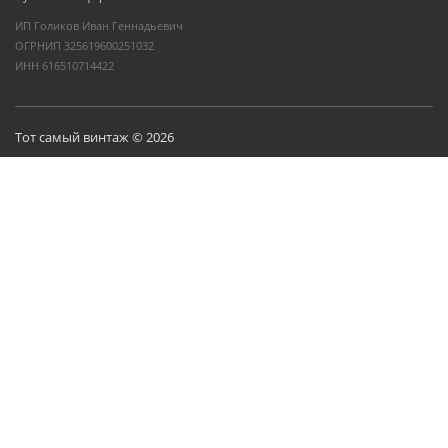
ИП Голиков Иван Геннадьевич
ОГРНИП 325619600251032
ИНН 616510714422
Тот самый винтаж © 2026