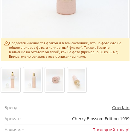
Продаётся именно тот флакон и в том состоянии, что на фото (это не
общее стоковое фото, а конкретный флакон). Также обратите
внимание на остаток: он такой, как на фото (примерно 30 из 35 мл).
Внимательно ознакомьтесь с описанием ниже.
Бренд:
Guerlain
Аромат:
Cherry Blossom Edition 1999
Наличие:
Последний товар!