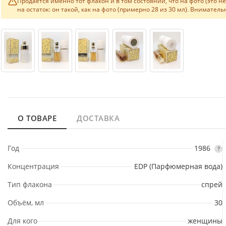
Продаётся именно тот флакон и в том состоянии, что на фото (это 
на остаток: он такой, как на фото (примерно 28 из 30 мл). Внимате
О ТОВАРЕ
ДОСТАВКА
Год
1986
?
Концентрация
EDP (Парфюмерная вода)
Тип флакона
спрей
Объём, мл
30
Для кого
женщины