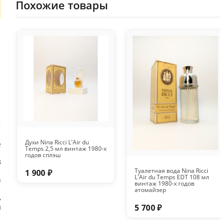
Похожие товары
Духи Nina Ricci L'Air du
е
Temps 2,5 мл винтаж 1980-х
годов сплэш
8
Туалетная вода Nina Ricci
1 900 ₽
L'Air du Temps EDT 108 мл
n
винтаж 1980-х годов
атомайзер
,
н
5 700 ₽