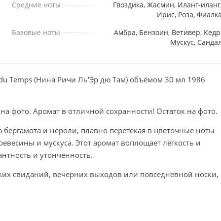
Средние ноты
Гвоздика, Жасмин, Иланг-иланг
Ирис, Роза, Фиалк
Базовые ноты
Амбра, Бензоин, Ветивер, Кедр
Мускус, Санда
 du Temps (Нина Ричи Ль'Эр дю Там) объёмом 30 мл 1986
 на фото. Аромат в отличной сохранности! Остаток на фото.
ю бергамота и нероли, плавно перетекая в цветочные ноты
евесины и мускуса. Этот аромат воплощает лёгкость и
антность и утончённость.
ских свиданий, вечерних выходов или повседневной носки,