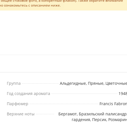
не общее стоковое фото, а конкретный флакон). Также обратите внимание
льно ознакомьтесь с описанием ниже.
Группа
Альдегидные, Пряные, Цветочны
Год создания аромата
194
Парфюмер
Francis Fabro
Верхние ноты
Бергамот, Бразильский палисандр
гардения, Персик, Розмари