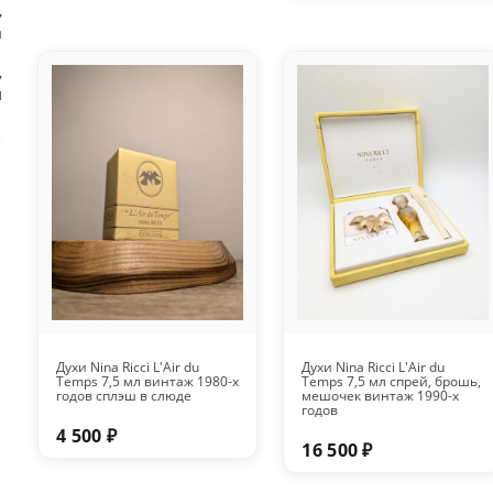
,
а
,
л
Духи Nina Ricci L'Air du
Духи Nina Ricci L'Air du
Temps 7,5 мл винтаж 1980-х
Temps 7,5 мл спрей, брошь,
годов сплэш в слюде
мешочек винтаж 1990-х
годов
4 500 ₽
16 500 ₽