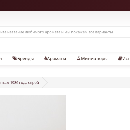
н
Бренды
Ароматы
Миниатюры
Ист
интаж 1986 года спрей