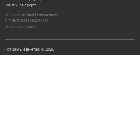
Публичная оферта
ИП Голиков Иван Геннадьевич
ОГРНИП 325619600251032
ИНН 616510714422
Тот самый винтаж © 2026