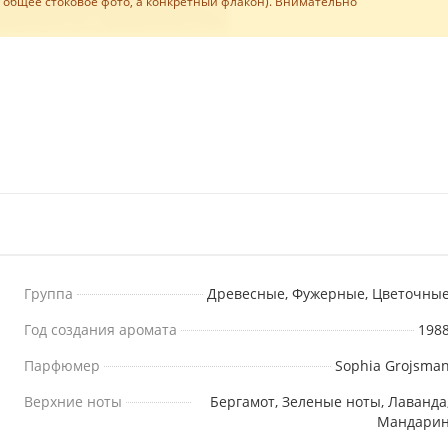
е общее стоковое фото, а конкретный флакон). Внимательно
Группа
Древесные, Фужерные, Цветочны
Год создания аромата
198
Парфюмер
Sophia Grojsma
Верхние ноты
Бергамот, Зеленые ноты, Лаванда
Мандари