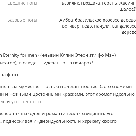
Средние ноты
Базилик, Гвоздика, Герань, Жасмин
Шалфе
Базовые ноты
Амбра, бразильское розовое дерево
Ветивер, Кедр, Пачули, Сандалово
дерев
n Eternity for men (Кельвин Кляйн Этёрнити фо Мэн)
изатор), в слюде — идеально на подарок!
 на фото.
олненная мужественностью и элегантностью. С его свежими
и и нежными цветочными красками, этот аромат идеально
ль и утончённость.
 вечерних выходов и романтических свиданий. Его
, подчёркивая индивидуальность и харизму своего