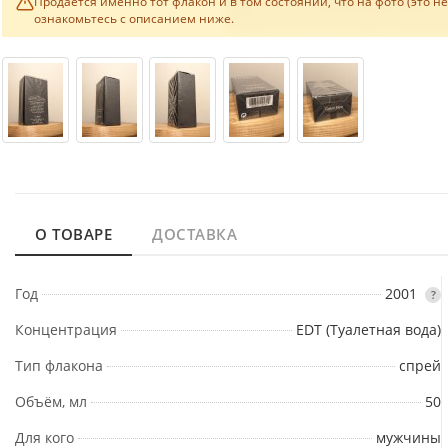
Продаётся именно тот флакон и в том состоянии, что на фото (это н
ознакомьтесь с описанием ниже.
О ТОВАРЕ
ДОСТАВКА
Год
2001
?
Концентрация
EDT (Туалетная вода)
Тип флакона
спрей
Объём, мл
50
Для кого
мужчины