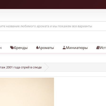
н
Бренды
Ароматы
Миниатюры
Ист
интаж 2001 года спрей в слюде