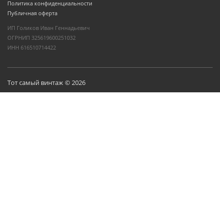
Политика конфиденциальности
Публичная оферта
ИП Голиков Иван Геннадьевич
ОГРНИП 325619600251032
ИНН 616510714422
Тот самый винтаж © 2026