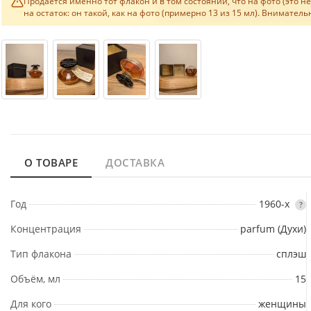
Продаётся именно тот флакон и в том состоянии, что на фото (это 
на остаток: он такой, как на фото (примерно 13 из 15 мл). Внимате
О ТОВАРЕ
ДОСТАВКА
Год
1960-х
?
Концентрация
parfum (Духи)
Тип флакона
сплэш
Объём, мл
15
Для кого
женщины