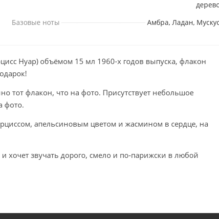
дерев
Базовые ноты
Амбра, Ладан, Муску
цисс Нуар) объёмом 15 мл 1960-х годов выпуска, флакон
одарок!
но тот флакон, что на фото. Присутствует небольшое
а фото.
арциссом, апельсиновым цветом и жасмином в сердце, на
 и хочет звучать дорого, смело и по‑парижски в любой