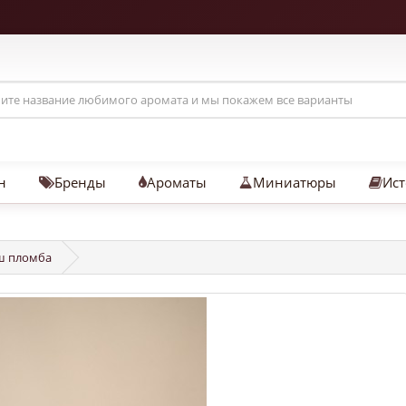
н
Бренды
Ароматы
Миниатюры
Ист
эш пломба