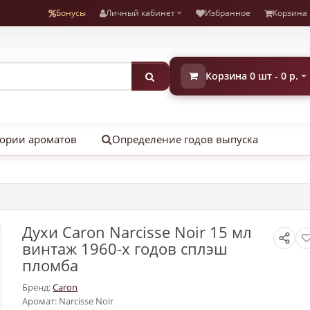
Бонусы
Личный кабинет
Избранное
Корзина
Корзина 0 шт - 0 р.
ории ароматов
Определение годов выпуска
Духи Caron Narcisse Noir 15 мл
винтаж 1960-х годов сплэш
пломба
Бренд:
Caron
Аромат: Narcisse Noir