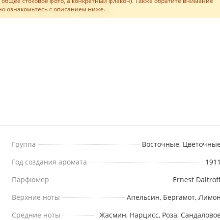
не общее стоковое фото, а конкретный флакон). Также обратите внимание
льно ознакомьтесь с описанием ниже.
Группа
Восточные, Цветочны
Год создания аромата
191
Парфюмер
Ernest Daltrof
Верхние ноты
Апельсин, Бергамот, Лимо
Средние ноты
Жасмин, Нарцисс, Роза, Сандалово