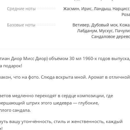
Средние ноты
Жасмин, Ирис, Ландыш, Нарцисс
Роз
Базовые ноты
Ветивер, Дубовый мох, Кожа
Лабданум, Мускус, Пачули
Сандаловое дерев
истиан Диор Мисс Диор) объёмом 30 мл 1960-х годов выпуска
а подарок!
лакон, что на фото. Слюда вскрыта мной. Аромат в отличной
ветов медленно переходят в сердце композиции, где
вершающий штрих этого шедевра — глубокие,
лого сандала.
уть вашу утончённость, стиль и женственность, каждый
и!