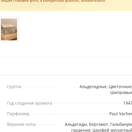
е общее стоковое фото, а конкретный флакон). Внимательно
Группа
Альдегидные, Цветочные
Шипровы
Год создания аромата
194
Парфюмер
Paul Vache
Верхние ноты
Альдегиды, Бергамот, Гальбанум
гардения, Шалфей мускатны