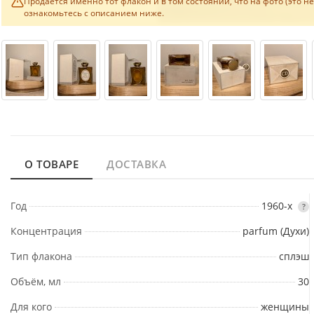
Продаётся именно тот флакон и в том состоянии, что на фото (это н
ознакомьтесь с описанием ниже.
О ТОВАРЕ
ДОСТАВКА
Год
1960-х
?
Концентрация
parfum (Духи)
Тип флакона
сплэш
Объём, мл
30
Для кого
женщины