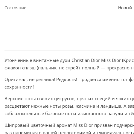
Состояние
Новый
Утончённые винтажные духи Christian Dior Miss Dior (Кр
флакон сплэш (пальчик, не спрей), полный — прекрасно н
Оригинал, не реплика! Редкость! Продаётся именно тот ф
сохранности!
Верхние ноты свежих цитрусов, пряных специй и ярких ц
расцветают нежные ноты розы, жасмина и ландыша. А за
соблазнительные базовые ноты изысканного пачули и тёп
Шипровый цветочный аромат Miss Dior призван подчеркн
раз напоминая о вашей неповторимой индивидуальност