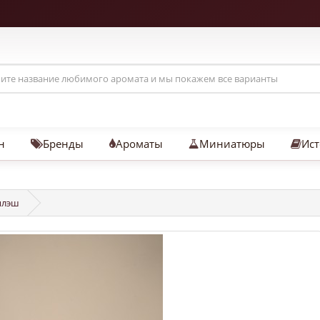
н
Бренды
Ароматы
Миниатюры
Ист
сплэш