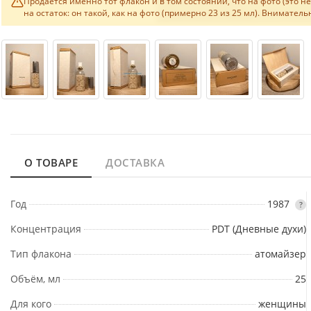
Продаётся именно тот флакон и в том состоянии, что на фото (это 
на остаток: он такой, как на фото (примерно 23 из 25 мл). Внимате
О ТОВАРЕ
ДОСТАВКА
Год
1987
?
Концентрация
PDT (Дневные духи)
Тип флакона
атомайзер
Объём, мл
25
Для кого
женщины