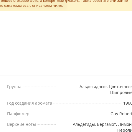
не общее стоковое фото, а конкретный флакон). Также обратите внимание
льно ознакомьтесь с описанием ниже.
Группа
Альдегидные, Цветочные
Шипровы
Год создания аромата
196
Парфюмер
Guy Rober
Верхние ноты
Альдегиды, Бергамот, Лимон
Нерол