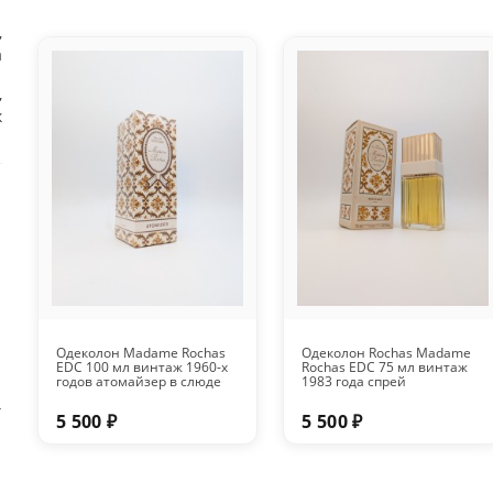
,
а
,
к
Одеколон Madame Rochas
Одеколон Rochas Madame
EDC 100 мл винтаж 1960-х
Rochas EDC 75 мл винтаж
годов атомайзер в слюде
1983 года спрей
т
5 500 ₽
5 500 ₽