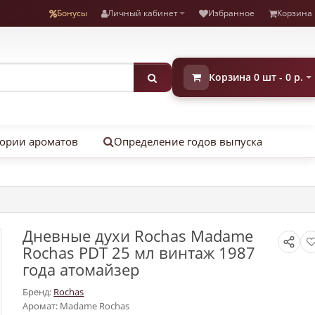
Бонусы
Личный кабинет
Избранное
Корзина
Корзина 0 шт - 0 р.
ории ароматов
Определение годов выпуска
Дневные духи Rochas Madame
Rochas PDT 25 мл винтаж 1987
года атомайзер
Бренд:
Rochas
Аромат: Madame Rochas