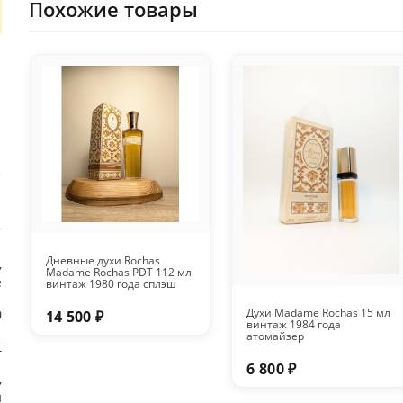
Похожие товары
Дневные духи Rochas
,
Madame Rochas PDT 112 мл
е
винтаж 1980 года сплэш
Духи Madame Rochas 15 мл
0
14 500 ₽
винтаж 1984 года
атомайзер
t
6 800 ₽
,
и