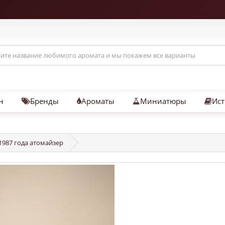
н
Бренды
Ароматы
Миниатюры
Ист
1987 года атомайзер