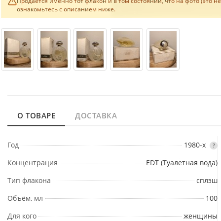
Продаётся именно тот флакон и в том состоянии, что на фото (это н
ознакомьтесь с описанием ниже.
О ТОВАРЕ
ДОСТАВКА
Год
1980-х
?
Концентрация
EDT (Туалетная вода)
Тип флакона
сплэш
Объём, мл
100
Для кого
женщины