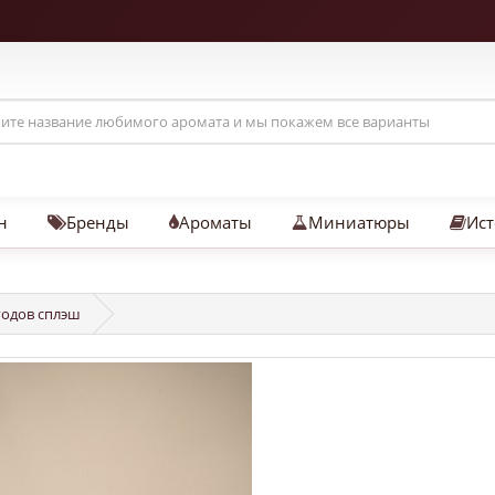
н
Бренды
Ароматы
Миниатюры
Ист
 годов сплэш