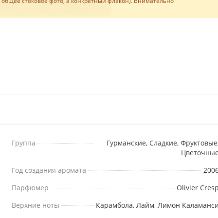
е общее стоковое фото, а конкретный флакон). Внимательно
Группа
Гурманские, Сладкие, Фруктовые
Цветочны
Год создания аромата
200
Парфюмер
Olivier Cres
Верхние ноты
Карамбола, Лайм, Лимон Каламанс