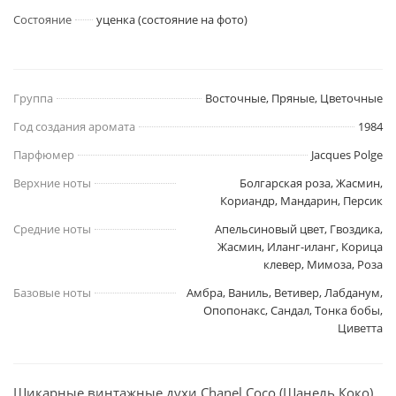
Состояние
уценка (состояние на фото)
Группа
Восточные, Пряные, Цветочные
Год создания аромата
1984
Парфюмер
Jacques Polge
Верхние ноты
Болгарская роза, Жасмин,
Кориандр, Мандарин, Персик
Средние ноты
Апельсиновый цвет, Гвоздика,
Жасмин, Иланг-иланг, Корица
клевер, Мимоза, Роза
Базовые ноты
Амбра, Ваниль, Ветивер, Лабданум,
Опопонакс, Сандал, Тонка бобы,
Циветта
Шикарные винтажные духи Chanel Coco (Шанель Коко)