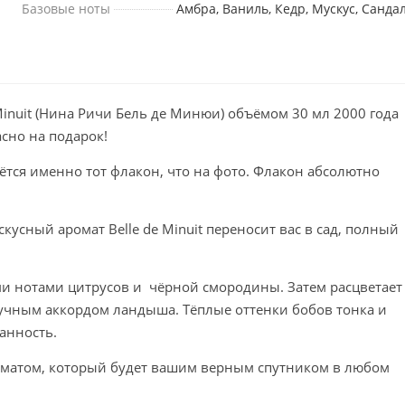
Базовые ноты
Амбра, Ваниль, Кедр, Мускус, Санда
 Minuit (Нина Ричи Бель де Минюи) объёмом 30 мл 2000 года
сно на подарок!
ётся именно тот флакон, что на фото. Флакон абсолютно
сный аромат Belle de Minuit переноcит вас в сад, полный
и нотами цитрусов и чёрной смородины. Затем расцветает
учным аккордом ландыша. Тёплые оттенки бобов тонка и
анность.
оматом, который будет вашим верным спутником в любом