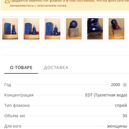
Продаётся именно тот флакон и в том состоянии, что на фото (это н
ознакомьтесь с описанием ниже.
О ТОВАРЕ
ДОСТАВКА
Год
2000
?
Концентрация
EDT (Туалетная вода)
Тип флакона
спрей
Объём, мл
30
Для кого
женщины