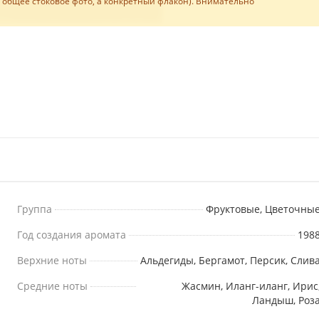
е общее стоковое фото, а конкретный флакон). Внимательно
Группа
Фруктовые, Цветочны
Год создания аромата
198
Верхние ноты
Альдегиды, Бергамот, Персик, Слив
Средние ноты
Жасмин, Иланг-иланг, Ирис
Ландыш, Роз