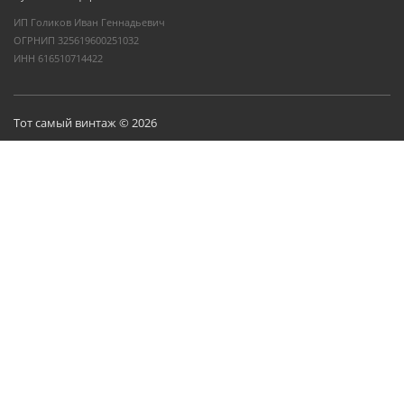
ИП Голиков Иван Геннадьевич
ОГРНИП 325619600251032
ИНН 616510714422
Тот самый винтаж © 2026