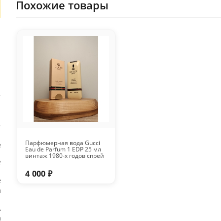
Похожие товары
Парфюмерная вода Gucci
е
Eau de Parfum 1 EDP 25 мл
винтаж 1980-х годов спрей
2
4 000 ₽
е
а
,
а