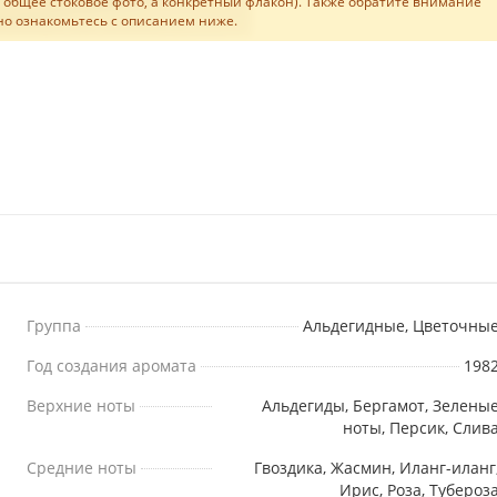
не общее стоковое фото, а конкретный флакон). Также обратите внимание
льно ознакомьтесь с описанием ниже.
Группа
Альдегидные, Цветочны
Год создания аромата
198
Верхние ноты
Альдегиды, Бергамот, Зелены
ноты, Персик, Слив
Средние ноты
Гвоздика, Жасмин, Иланг-иланг
Ирис, Роза, Тубероз