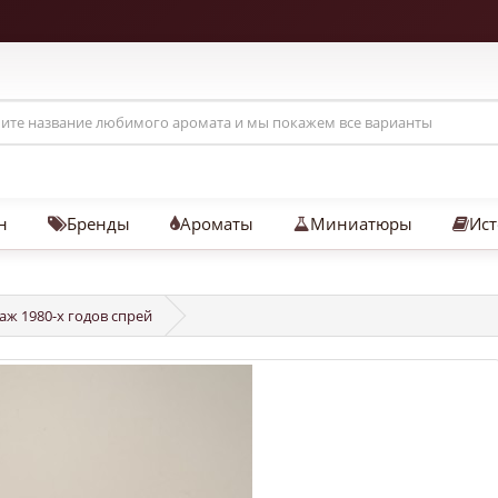
н
Бренды
Ароматы
Миниатюры
Ист
аж 1980-х годов спрей