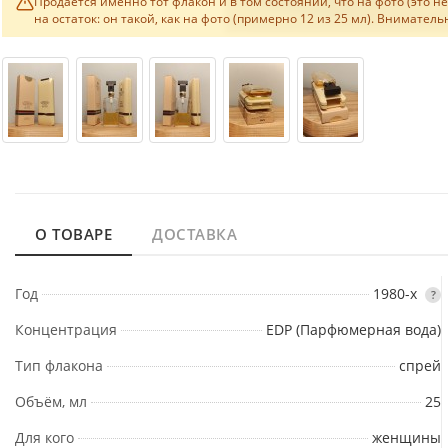
Продаётся именно тот флакон и в том состоянии, что на фото (это 
на остаток: он такой, как на фото (примерно 12 из 25 мл). Внимате
О ТОВАРЕ
ДОСТАВКА
Год
1980-х
?
Концентрация
EDP (Парфюмерная вода)
Тип флакона
спрей
Объём, мл
25
Для кого
женщины