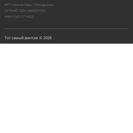
ИП Голиков Иван Геннадьевич
ОГРНИП 325619600251032
ИНН 616510714422
Тот самый винтаж © 2026