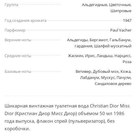
Группа
Альдегидные, Цветочные,
Шипровые
Год создания аромата
1947
Парфюмер
Paul Vacher
Верхние ноты
Альдегиды, Бергамот, Гальбанум,
гардения, Шалфей мускатный
Средние ноты
Жасмин, Ирис, Ландыш, Нарцисс,
Роза
Базовые ноты
Ветивер, Дубовый мох, Кожа,
Лабданум, Мускус, Пачули,
Сандаловое дерево
Шикарная винтажная туалетная вода Christian Dior Miss
Dior (Кристиан Диор Мисс Диор) объёмом 50 мл 1986
года выпуска, флакон спрей (пульверизатор), без
коробочки.