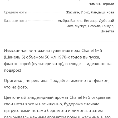
Лимон, Нероли
Средние ноты
Жасмин, Ирис, Ландыш, Роза
Базовые ноты
Амбра, Ваниль, Ветивер, Дубовый
мох, Мускус, Пачули, Сандал,
Циветта
Изысканная винтажная туалетная вода Chanel № 5
(Шанель 5) объёмом 50 мл 1970-х годов выпуска,
флакон спрей (пульверизатор), в слюде — идеально на
подарок!
Оригинал, не реплика! Продаётся именно тот флакон,
что на фото.
Цветочный альдегидный аромат Chanel № 5 открывает
свои ноты ярко и насыщенно, будоража сначала
цитрусовыми нотами бергамота и лимона, а затем
раскрываясь нежным ароматом розы и жасмина. В его