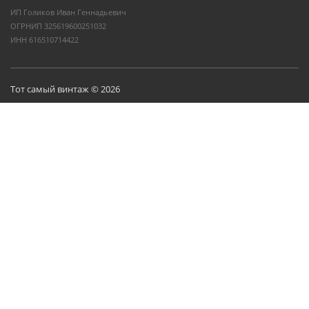
ИП Голиков Иван Геннадьевич
ОГРНИП 325619600251032
ИНН 616510714422
Тот самый винтаж © 2026