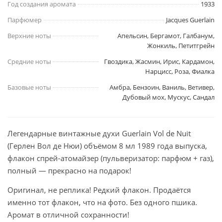
Год создания аромата
1933
Парфюмер
Jacques Guerlain
Верхние ноты
Апельсин, Бергамот, Галбанум,
Жонкиль, Петитгрейн
Средние ноты
Гвоздика, Жасмин, Ирис, Кардамон,
Нарцисс, Роза, Фиалка
Базовые ноты
Амбра, Бензоин, Ваниль, Ветивер,
Дубовый мох, Мускус, Сандал
Легендарные винтажные духи Guerlain Vol de Nuit
(Герлен Вол де Нюи) объёмом 8 мл 1989 года выпуска,
флакон спрей-атомайзер (пульверизатор: парфюм + газ),
полный — прекрасно на подарок!
Оригинал, не реплика! Редкий флакон. Продаётся
именно тот флакон, что на фото. Без одного пшика.
Аромат в отличной сохранности!