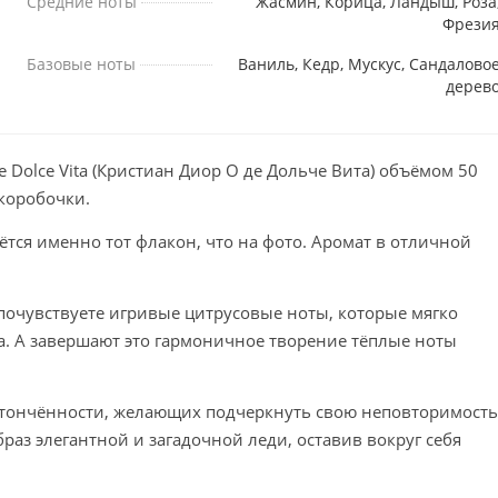
Средние ноты
Жасмин, Корица, Ландыш, Роза
Фрези
Базовые ноты
Ваниль, Кедр, Мускус, Сандалово
дерев
e Dolce Vita (Кристиан Диор О де Дольче Вита) объёмом 50
 коробочки.
тся именно тот флакон, что на фото. Аромат в отличной
 почувствуете игривые цитрусовые ноты, которые мягко
а. А завершают это гармоничное творение тёплые ноты
 утончённости, желающих подчеркнуть свою неповторимость
раз элегантной и загадочной леди, оставив вокруг себя