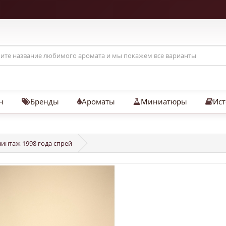
н
Бренды
Ароматы
Миниатюры
Ист
 винтаж 1998 года спрей