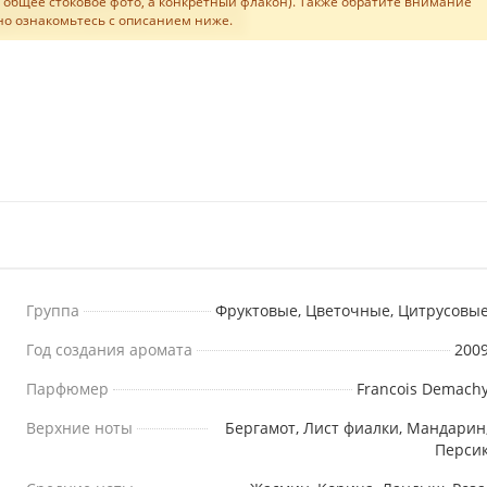
не общее стоковое фото, а конкретный флакон). Также обратите внимание
льно ознакомьтесь с описанием ниже.
Группа
Фруктовые, Цветочные, Цитрусовы
Год создания аромата
200
Парфюмер
Francois Demach
Верхние ноты
Бергамот, Лист фиалки, Мандарин
Перси