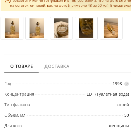
Продаётся именно тот флакон и в том состоянии, что на фото (это 
на остаток: он такой, как на фото (примерно 48 из 50 мл). Внимате
О ТОВАРЕ
ДОСТАВКА
Год
1998
?
Концентрация
EDT (Туалетная вода)
Тип флакона
спрей
Объём, мл
50
Для кого
женщины