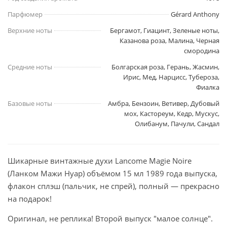
Парфюмер
Gérard Anthony
Верхние ноты
Бергамот, Гиацинт, Зеленые ноты,
Казанова роза, Малина, Черная
смородина
Средние ноты
Болгарская роза, Герань, Жасмин,
Ирис, Мед, Нарцисс, Тубероза,
Фиалка
Базовые ноты
Амбра, Бензоин, Ветивер, Дубовый
мох, Кастореум, Кедр, Мускус,
Олибанум, Пачули, Сандал
Шикарные винтажные духи Lancome Magie Noire
(Ланком Мажи Нуар) объёмом 15 мл 1989 года выпуска,
флакон сплэш (пальчик, не спрей), полный — прекрасно
на подарок!
Оригинал, не реплика! Второй выпуск "малое солнце".