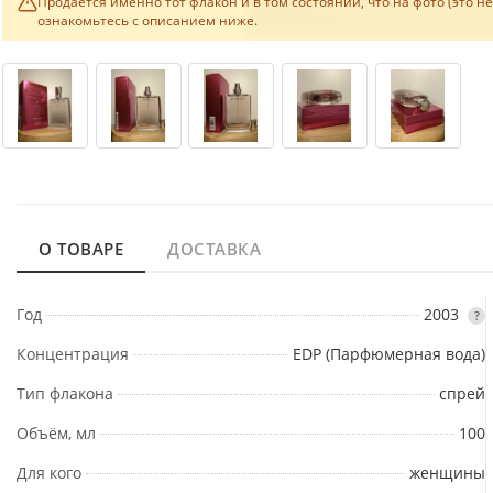
Продаётся именно тот флакон и в том состоянии, что на фото (это н
ознакомьтесь с описанием ниже.
О ТОВАРЕ
ДОСТАВКА
Год
2003
?
Концентрация
EDP (Парфюмерная вода)
Тип флакона
спрей
Объём, мл
100
Для кого
женщины