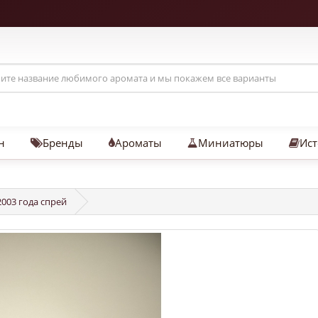
н
Бренды
Ароматы
Миниатюры
Ист
003 года спрей