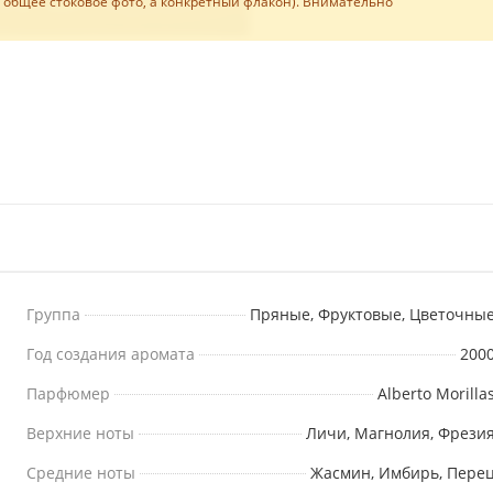
е общее стоковое фото, а конкретный флакон). Внимательно
Группа
Пряные, Фруктовые, Цветочны
Год создания аромата
200
Парфюмер
Alberto Morilla
Верхние ноты
Личи, Магнолия, Фрези
Средние ноты
Жасмин, Имбирь, Пере