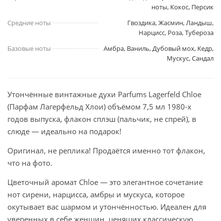
ноты, Кокос, Персик
Средние ноты
Гвоздика, Жасмин, Ландыш,
Нарцисс, Роза, Тубероза
Базовые ноты
Амбра, Ваниль, Дубовый мох, Кедр,
Мускус, Сандал
Утончённые винтажные духи Parfums Lagerfeld Chloe
(Парфам Лагерфельд Хлои) объёмом 7,5 мл 1980-х
годов выпуска, флакон сплэш (пальчик, не спрей), в
слюде — идеально на подарок!
Оригинал, не реплика! Продаётся именно тот флакон,
что на фото.
Цветочный аромат Chloe — это элегантное сочетание
нот сирени, нарцисса, амбры и мускуса, которое
окутывает вас шармом и утончённостью. Идеален для
уверенных в себе женщин, ценящих классическую