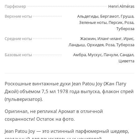
Парфюмер
Henri Alméras
Верхние ноты
Альдегиды, Бергамот, Груша,
Зеленые ноты, Персик, Роза,
Тубероза
Средние ноты
Жасмин, Иланг-иланг, Ирис,
Ландыш, Орхидея, Роза, Тубероза
Базовые ноты
Амбра, Мускус, Пачули, Сандал,
Циветта
Роскошные винтажные духи Jean Patou Joy (Жан Пату
Джой) объёмом 7,5 мл 1978 года выпуска, флакон спрей
(пульверизатор).
Оригинал, не реплика! Аромат в отличной
сохранности! Остаток на фото.
Jean Patou Joy — это истинный парфюмерный шедевр,
созданный для взыскательных ценителей