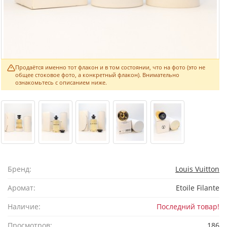
Продаётся именно тот флакон и в том состоянии, что на фото (это не
общее стоковое фото, а конкретный флакон). Внимательно
ознакомьтесь с описанием ниже.
Бренд:
Louis Vuitton
Аромат:
Etoile Filante
Наличие:
Последний товар!
Просмотров:
186