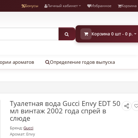
Бонусы
Личный кабинет
Избранное
Корзина
Корзина 0 шт - 0 р.
ории ароматов
Определение годов выпуска
Туалетная вода Gucci Envy EDT 50
мл винтаж 2002 года спрей в
слюде
Бренд:
Gucci
Аромат: Envy