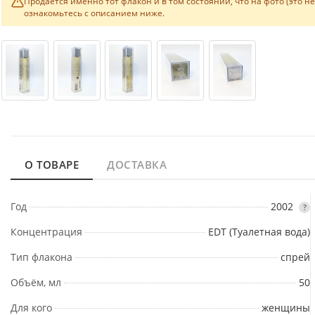
Продаётся именно тот флакон и в том состоянии, что на фото (это н
ознакомьтесь с описанием ниже.
О ТОВАРЕ
ДОСТАВКА
Год
2002
?
Концентрация
EDT (Туалетная вода)
Тип флакона
спрей
Объём, мл
50
Для кого
женщины