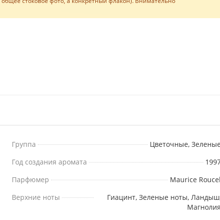
е общее стоковое фото, а конкретный флакон). Внимательно
Группа
Цветочные, Зелены
Год создания аромата
199
Парфюмер
Maurice Rouce
Верхние ноты
Гиацинт, Зеленые ноты, Ландыш
Магноли