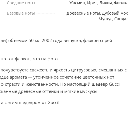
Средние ноты
Жасмин, Ирис, Лилия, Фиалк
Базовые ноты
Древесные ноты, Дубовый мох
Мускус, Санда
нви) объёмом 50 мл 2002 года выпуска, флакон спрей
но тот флакон, что на фото.
ы почувствуете свежесть и яркость цитрусовых, смешанных с
рдце аромата — утончённое сочетание цветочных нот
 страсти и женственности. Но настоящий шедевр Gucci
ысканные древесные оттенки и мягкие мускусы.
 с этим шедевром от Gucci!