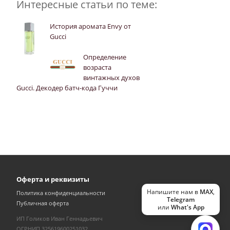
Интересные статьи по теме:
История аромата Envy от
Gucci
Определение
возраста
винтажных духов
Gucci. Декодер батч-кода Гуччи
Оферта и реквизиты
Напишите нам в
MAX
,
Политика конфиденциальности
Telegram
Публичная оферта
или
What's App
ИП Голиков Иван Геннадьевич
ОГРНИП 325619600251032