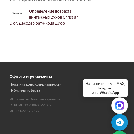
Определение возраста
винтажных духов Christian
Dior. Декодер батч-кода Диор
Оферта и реквизиты
Напишите нам в
MAX
,
Политика конфиденциальности
Telegram
Публичная оферта
или
What's App
ИП Голиков Иван Геннадьевич
ОГРНИП 325619600251032
ИНН 616510714422