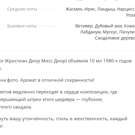
Средние ноты
Жасмин, Ирис, Ландыш, Нарцисс
Роз
Базовые ноты
Ветивер, Дубовый мох, Кожа
Лабданум, Мускус, Пачули
Сандаловое дерев
ior (Кристиан Диор Мисс Диор) объёмом 10 мл 1980-х годов
.
 на фото. Аромат в отличной сохранности!
ветов медленно переходят в сердце композиции, где
вершающий штрих этого шедевра — глубокие,
лого сандала.
уть вашу утончённость, стиль и женственность, каждый
и!