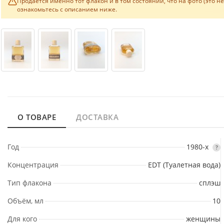
Продаётся именно тот флакон и в том состоянии, что на фото (это н
ознакомьтесь с описанием ниже.
О ТОВАРЕ
ДОСТАВКА
Год
1980-х
?
Концентрация
EDT (Туалетная вода)
Тип флакона
сплэш
Объём, мл
10
Для кого
женщины