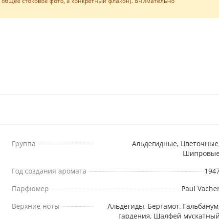
е общее стоковое фото, а конкретный флакон). Внимательно
Группа
Альдегидные, Цветочные
Шипровы
Год создания аромата
194
Парфюмер
Paul Vache
Верхние ноты
Альдегиды, Бергамот, Гальбанум
гардения, Шалфей мускатны