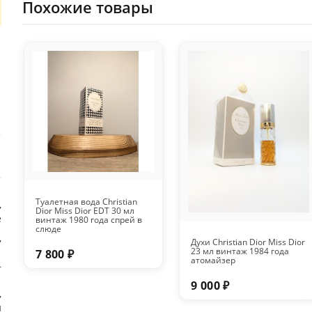
Похожие товары
Туалетная вода Christian
,
Dior Miss Dior EDT 30 мл
е
винтаж 1980 года спрей в
слюде
Духи Christian Dior Miss Dior
7
23 мл винтаж 1984 года
7 800 ₽
атомайзер
r
9 000 ₽
,
й