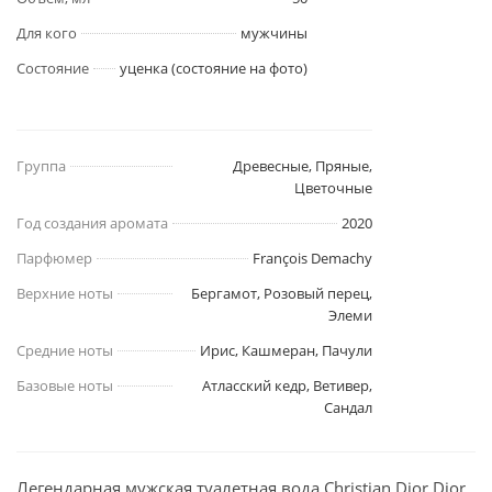
Для кого
мужчины
Состояние
уценка (состояние на фото)
Группа
Древесные, Пряные,
Цветочные
Год создания аромата
2020
Парфюмер
François Demachy
Верхние ноты
Бергамот, Розовый перец,
Элеми
Средние ноты
Ирис, Кашмеран, Пачули
Базовые ноты
Атласский кедр, Ветивер,
Сандал
Легендарная мужская туалетная вода Christian Dior Dior