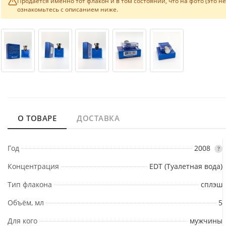
Продаётся именно тот флакон и в том состоянии, что на фото (это н
ознакомьтесь с описанием ниже.
О ТОВАРЕ
ДОСТАВКА
Год
2008
?
Концентрация
EDT (Туалетная вода)
Тип флакона
сплэш
Объём, мл
5
Для кого
мужчины