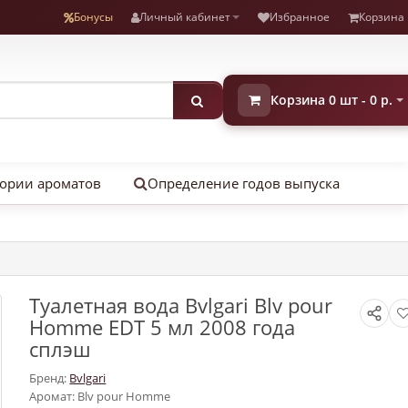
Бонусы
Личный кабинет
Избранное
Корзина
Корзина 0 шт - 0 р.
ории ароматов
Определение годов выпуска
Туалетная вода Bvlgari Blv pour
Homme EDT 5 мл 2008 года
сплэш
Бренд:
Bvlgari
Аромат: Blv pour Homme