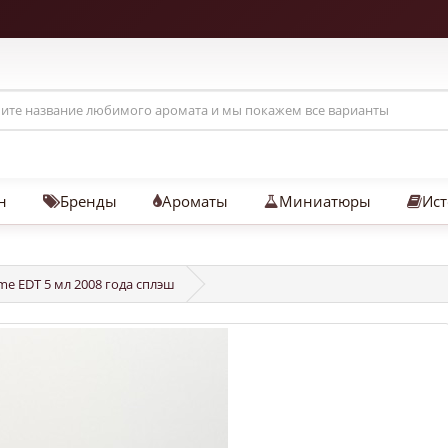
н
Бренды
Ароматы
Миниатюры
Ист
me EDT 5 мл 2008 года сплэш