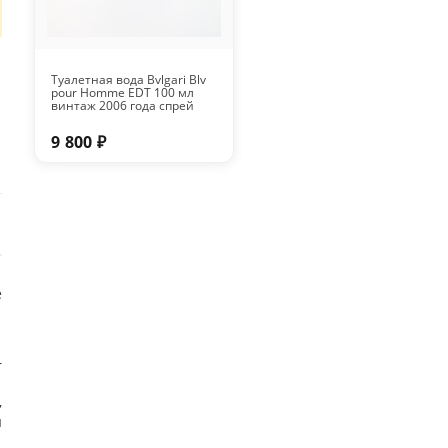
Туалетная вода Bvlgari Blv
pour Homme EDT 100 мл
винтаж 2006 года спрей
9 800 ₽
е
1
r
,
ы