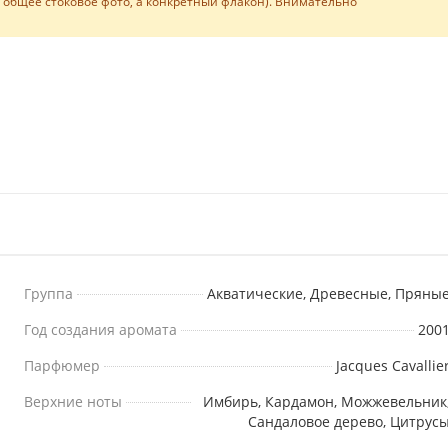
е общее стоковое фото, а конкретный флакон). Внимательно
Группа
Акватические, Древесные, Пряны
Год создания аромата
200
Парфюмер
Jacques Cavallie
Верхние ноты
Имбирь, Кардамон, Можжевельник
Сандаловое дерево, Цитрус