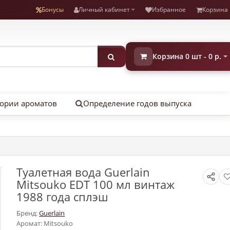
Бонусы
Личный кабинет
Избранное
Корзина
Корзина 0 шт - 0 р.
ории ароматов
Определение годов выпуска
Туалетная вода Guerlain
Mitsouko EDT 100 мл винтаж
1988 года сплэш
Бренд:
Guerlain
Аромат: Mitsouko