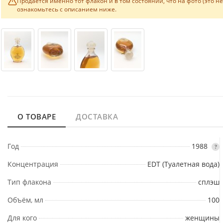
Продаётся именно тот флакон и в том состоянии, что на фото (это н
ознакомьтесь с описанием ниже.
О ТОВАРЕ
ДОСТАВКА
Год
1988
?
Концентрация
EDT (Туалетная вода)
Тип флакона
сплэш
Объём, мл
100
Для кого
женщины