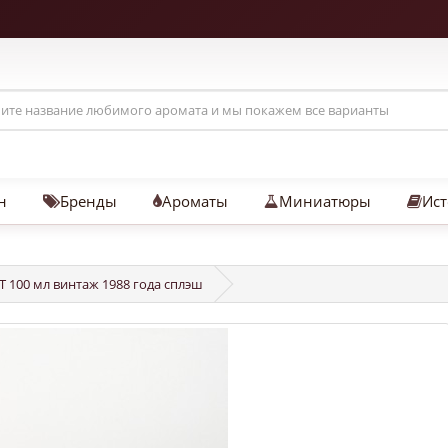
н
Бренды
Ароматы
Миниатюры
Ист
DT 100 мл винтаж 1988 года сплэш