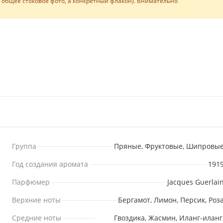
е общее стоковое фото, а конкретный флакон). Внимательно
Группа
Пряные, Фруктовые, Шипровы
Год создания аромата
191
Парфюмер
Jacques Guerlai
Верхние ноты
Бергамот, Лимон, Персик, Роз
Средние ноты
Гвоздика, Жасмин, Иланг-иланг