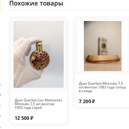
Похожие товары
Духи Guerlain Mitsouko 7,5
е
мл винтаж 1983 года сплэш
в слюде
9
Духи Guerlain Les Meteorites
7 200 ₽
Mitsouko 7,5 мл винтаж
n
1992 года спрей
а
12 500 ₽
,