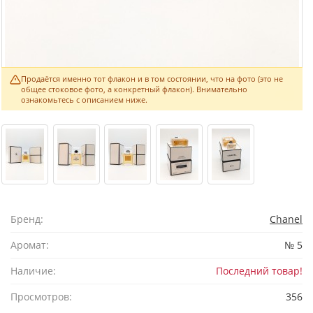
Продаётся именно тот флакон и в том состоянии, что на фото (это не
общее стоковое фото, а конкретный флакон). Внимательно
ознакомьтесь с описанием ниже.
Бренд:
Chanel
Аромат:
№ 5
Наличие:
Последний товар!
Просмотров:
356