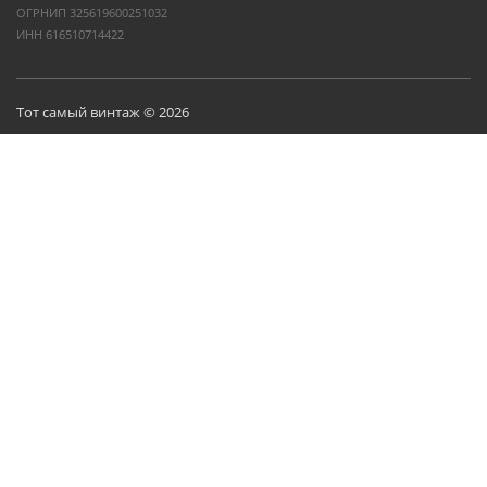
ОГРНИП 325619600251032
ИНН 616510714422
Тот самый винтаж © 2026