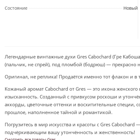
Состояние
Новый
Легендарные винтажные духи Gres Cabochard (Гре Кабоша
(пальчик, не спрей), под пломбой (бодрюш) — прекрасно 
Оригинал, не реплика! Продаётся именно тот флакон и в 
Кожаный аромат Cabochard от Gres — это икона женского
изысканность. Созданный с привкусом роскоши и утончён
аккорды, цветочные оттенки и восхитительные специи, 
прошлое, наполненное тайной и романтикой.
Погрузитесь в мир искусства и красоты с Gres Cabochar
подчёркивающим вашу утончённость и женственность!
Смотреть все товары Gres →