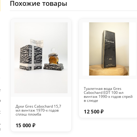
Похожие товары
Туалетная вода Gres
е
Cabochard EDT 100 мл
винтаж 1990-х годов спрей
9
в слюде
Духи Gres Cabochard 15,7
мл винтаж 1970-х годов
12 500 ₽
t
сплэш пломба
,
15 000 ₽
й