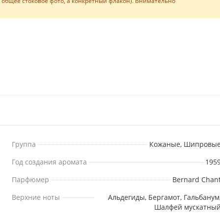
е общее стоковое фото, а конкретный флакон). Внимательно
Группа
Кожаные, Шипровы
Год создания аромата
195
Парфюмер
Bernard Chan
Верхние ноты
Альдегиды, Бергамот, Гальбанум
Шалфей мускатны