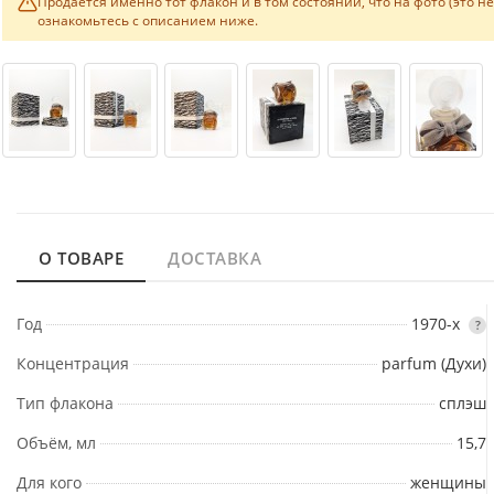
Продаётся именно тот флакон и в том состоянии, что на фото (это н
ознакомьтесь с описанием ниже.
О ТОВАРЕ
ДОСТАВКА
Год
1970-х
?
Концентрация
parfum (Духи)
Тип флакона
сплэш
Объём, мл
15,7
Для кого
женщины