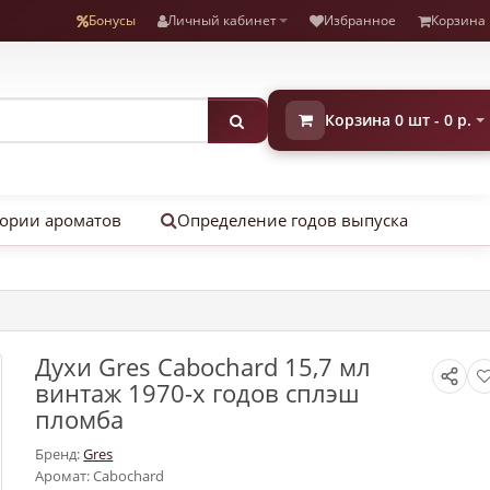
Бонусы
Личный кабинет
Избранное
Корзина
Корзина 0 шт - 0 р.
ории ароматов
Определение годов выпуска
Духи Gres Cabochard 15,7 мл
винтаж 1970-х годов сплэш
пломба
Бренд:
Gres
Аромат: Cabochard