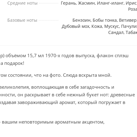
Средние ноты
Герань, Жасмин, Иланг-иланг, Ирис
Роз
Базовые ноты
Бензоин, Бобы тонка, Ветивер
Дубовый мох, Кожа, Мускус, Пачули
Сандал, Таба
р) объёмом 15,7 мл 1970-х годов выпуска, флакон сплэш
на подарок!
том состоянии, что на фото. Слюда вскрыта мной.
 великолепия, воплощающая в себе загадочность и
ности, он раскрывает в себе нежный букет нот: древесные
создавая завораживающий аромат, который погружает в
d — вашим неповторимым ароматным акцентом,