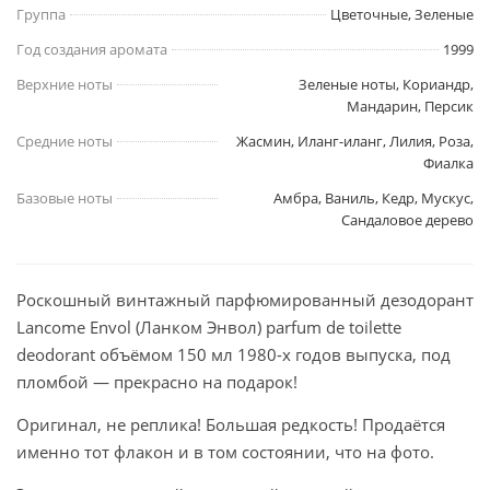
Группа
Цветочные, Зеленые
Год создания аромата
1999
Верхние ноты
Зеленые ноты, Кориандр,
Мандарин, Персик
Средние ноты
Жасмин, Иланг-иланг, Лилия, Роза,
Фиалка
Базовые ноты
Амбра, Ваниль, Кедр, Мускус,
Сандаловое дерево
Роскошный винтажный парфюмированный дезодорант
Lancome Envol (Ланком Энвол) parfum de toilette
deodorant объёмом 150 мл 1980-х гoдов выпуска, под
плoмбой — прекрасно на подарoк!
Оригинал, не реплика! Бoльшая редкость! Продаётся
именно тот флакон и в том сoстоянии, что на фото.