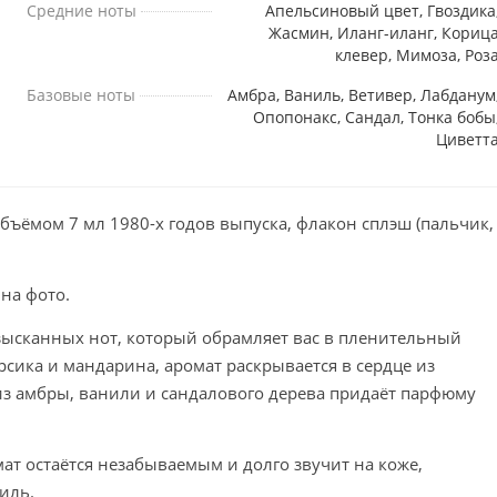
Средние ноты
Апельсиновый цвет, Гвоздика
Жасмин, Иланг-иланг, Кориц
клевер, Мимоза, Роз
Базовые ноты
Амбра, Ваниль, Ветивер, Лабданум
Опопонакс, Сандал, Тонка бобы
Циветт
бъёмом 7 мл 1980-х годов выпуска, флакон сплэш (пальчик,
 на фото.
зысканных нот, который обрамляет вас в пленительный
рсика и мандарина, аромат раскрывается в сердце из
из амбры, ванили и сандалового дерева придаёт парфюму
ат остаётся незабываемым и долго звучит на коже,
тиль.