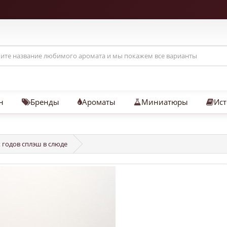
н
Бренды
Ароматы
Миниатюры
Ист
х годов сплэш в слюде