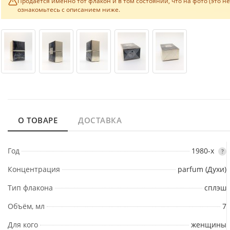
Продаётся именно тот флакон и в том состоянии, что на фото (это н
ознакомьтесь с описанием ниже.
О ТОВАРЕ
ДОСТАВКА
Год
1980-х
?
Концентрация
parfum (Духи)
Тип флакона
сплэш
Объём, мл
7
Для кого
женщины