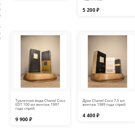
,
а
5 200 ₽
а
,
,
а
Туалетная вода Chanel Coco
Духи Chanel Coco 7,5 мл
EDT 100 мл винтаж 1997
винтаж 1989 года спрей
года спрей
4 400 ₽
9 900 ₽