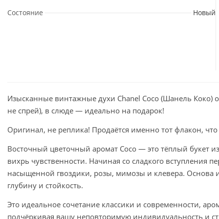
Состояние
Новый
Изысканные винтажные духи Chanel Coco (Шанель Коко) о
не спрей), в слюде — идеально на подарок!
Оригинал, не реплика! Продаётся именно тот флакон, что
Восточный цветочный аромат Coco — это тёплый букет и
вихрь чувственности. Начиная со сладкого вступления пе
насыщенной гвоздики, розы, мимозы и клевера. Основа 
глубину и стойкость.
Это идеальное сочетание классики и современности, аром
подчёркивая вашу неповторимую индивидуальность и с