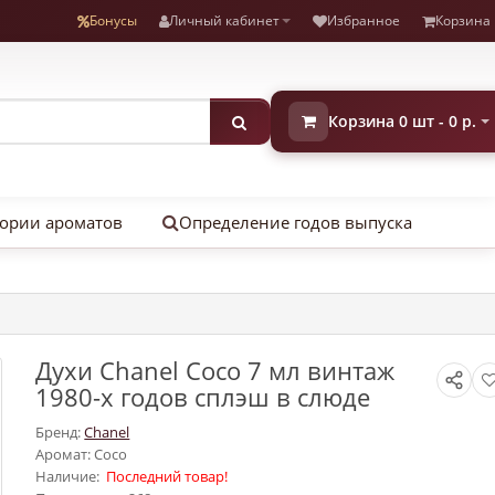
Бонусы
Личный кабинет
Избранное
Корзина
Корзина 0 шт - 0 р.
ории ароматов
Определение годов выпуска
Духи Chanel Coco 7 мл винтаж
1980-х годов сплэш в слюде
Бренд:
Chanel
Аромат: Coco
Наличие:
Последний товар!