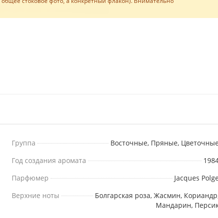
е общее стоковое фото, а конкретный флакон). Внимательно
Группа
Восточные, Пряные, Цветочны
Год создания аромата
198
Парфюмер
Jacques Polg
Верхние ноты
Болгарская роза, Жасмин, Кориандр
Мандарин, Перси