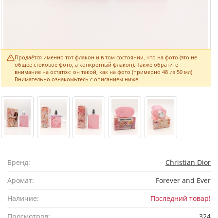
Продаётся именно тот флакон и в том состоянии, что на фото (это не
общее стоковое фото, а конкретный флакон). Также обратите
внимание на остаток: он такой, как на фото (примерно 48 из 50 мл).
Внимательно ознакомьтесь с описанием ниже.
Бренд:
Christian Dior
Аромат:
Forever and Ever
Наличие:
Последний товар!
Просмотров:
324