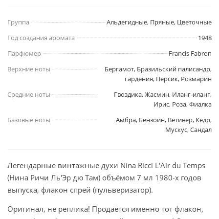
Группа
Альдегидные, Пряные, Цветочные
Год создания аромата
1948
Парфюмер
Francis Fabron
Верхние ноты
Бергамот, Бразильский палисандр,
гардения, Персик, Розмарин
Средние ноты
Гвоздика, Жасмин, Иланг-иланг,
Ирис, Роза, Фиалка
Базовые ноты
Амбра, Бензоин, Ветивер, Кедр,
Мускус, Сандал
Легендарные винтажные духи Nina Ricci L'Air du Temps
(Нина Ричи Ль'Эр дю Там) объёмом 7 мл 1980-х годов
выпуска, флакон спрей (пульверизатор).
Оригинал, не реплика! Продаётся именно тот флакон,