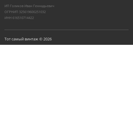
ИП Голиков Иван Геннадьевич
ОГРНИП 325619600251032
ИНН 616510714422
Тот самый винтаж © 2026