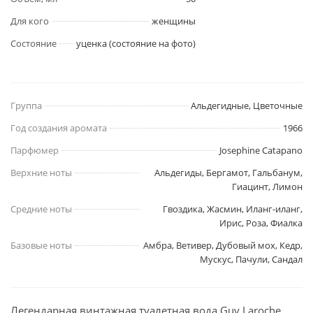
Для кого
женщины
Состояние
уценка (состояние на фото)
Группа
Альдегидные, Цветочные
Год создания аромата
1966
Парфюмер
Josephine Catapano
Верхние ноты
Альдегиды, Бергамот, Гальбанум,
Гиацинт, Лимон
Средние ноты
Гвоздика, Жасмин, Иланг-иланг,
Ирис, Роза, Фиалка
Базовые ноты
Амбра, Ветивер, Дубовый мох, Кедр,
Мускус, Пачули, Сандал
Легендарная винтажная туалетная вода Guy Laroche