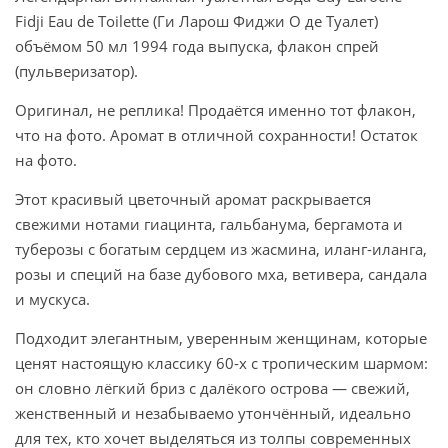
Fidji Eau de Toilette (Ги Ларош Фиджи О де Туалет)
объёмом 50 мл 1994 года выпуска, флакон спрей
(пульверизатор).
Оригинал, не реплика! Продаётся именно тот флакон,
что на фото. Аромат в отличной сохранности! Остаток
на фото.
Этот красивый цветочный аромат раскрывается
свежими нотами гиацинта, гальбанума, бергамота и
туберозы с богатым сердцем из жасмина, иланг-иланга,
розы и специй на базе дубового мха, ветивера, сандала
и мускуса.
Подходит элегантным, уверенным женщинам, которые
ценят настоящую классику 60-х с тропическим шармом:
он словно лёгкий бриз с далёкого острова — свежий,
женственный и незабываемо утончённый, идеально
для тех, кто хочет выделяться из толпы современных