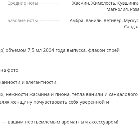
Средние ноты
Жасмин, Жимолость, Кувшинка
Магнолия, Роз
Базовые ноты
Амбра, Ваниль, Ветивер, Мускус
Санда
р) объёмом 7,5 мл 2004 года выпуска, флакон спрей
 на фото.
канности и элегантности.
х, нежности жасмина и пиона, тепла ванили и сандалового
тавляя женщину почувствовать себя уверенной и
anel — вашим неотъемлемым ароматным аксессуаром!