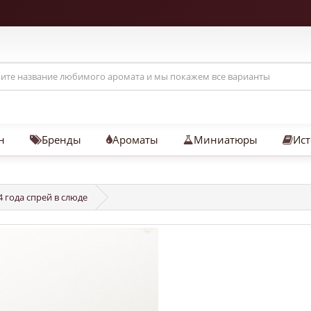
н
Бренды
Ароматы
Миниатюры
Ист
4 года спрей в слюде