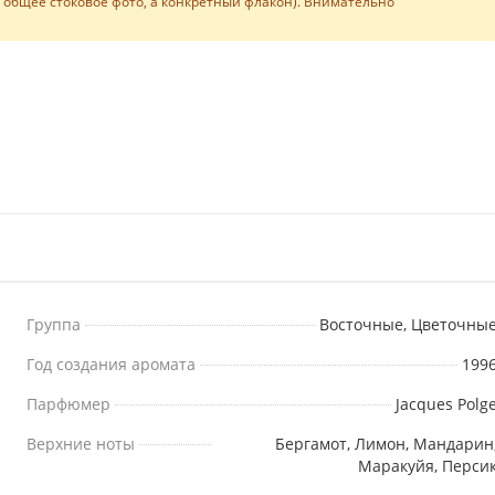
е общее стоковое фото, а конкретный флакон). Внимательно
Группа
Восточные, Цветочны
Год создания аромата
199
Парфюмер
Jacques Polg
Верхние ноты
Бергамот, Лимон, Мандарин
Маракуйя, Перси