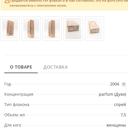
Продаётся именно тот флакон и в том состоянии, что на фото (это н
ознакомьтесь с описанием ниже.
О ТОВАРЕ
ДОСТАВКА
Год
2004
?
Концентрация
parfum (Духи)
Тип флакона
спрей
Объём, мл
7,5
Для кого
женщины