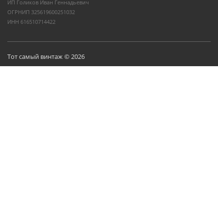
ИП Голиков Иван Геннадьевич
ОГРНИП 325619600251032
ИНН 616510714422
Тот самый винтаж © 2026