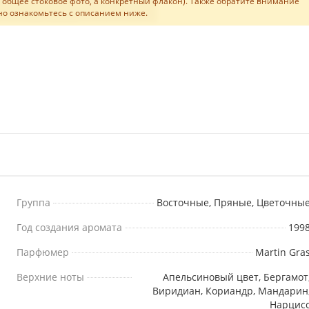
не общее стоковое фото, а конкретный флакон). Также обратите внимание
льно ознакомьтесь с описанием ниже.
Группа
Восточные, Пряные, Цветочны
Год создания аромата
199
Парфюмер
Martin Gra
Верхние ноты
Апельсиновый цвет, Бергамот
Виридиан, Кориандр, Мандарин
Нарцис