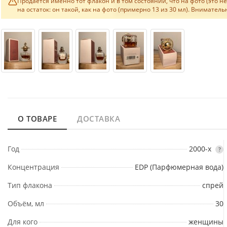
Продаётся именно тот флакон и в том состоянии, что на фото (это 
на остаток: он такой, как на фото (примерно 13 из 30 мл). Внимате
О ТОВАРЕ
ДОСТАВКА
Год
2000-х
?
Концентрация
EDP (Парфюмерная вода)
Тип флакона
спрей
Объём, мл
30
Для кого
женщины