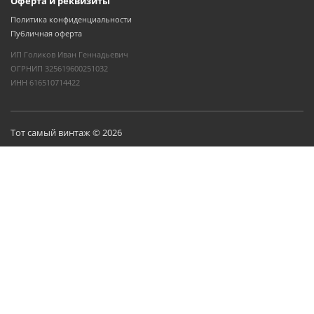
Оферта и реквизиты
Политика конфиденциальности
Публичная оферта
ИП Голиков Иван Геннадьевич
ОГРНИП 325619600251032
ИНН 616510714422
Тот самый винтаж © 2026