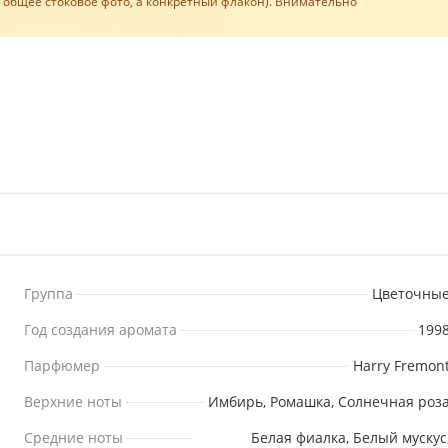
е общее стоковое фото, а конкретный флакон). Внимательно
Группа
Цветочны
Год создания аромата
199
Парфюмер
Harry Fremon
Верхние ноты
Имбирь, Ромашка, Солнечная роз
Средние ноты
Белая фиалка, Белый мускус