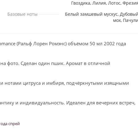
Гвоздика, Лилия, Лотос, Фрези
Базовые ноты
Белый замшевый мускус, Дубовы
мох, Пачул
omance (Ральф Лорен Ромэнс) объёмом 50 мл 2002 года
 на фото. Сделан один пшик. Аромат в отличной
ми нотами цитруса и имбиря, подчёркнутыми изящными
нтику и индивидуальность. Идеален для вечерних встреч,
года спрей