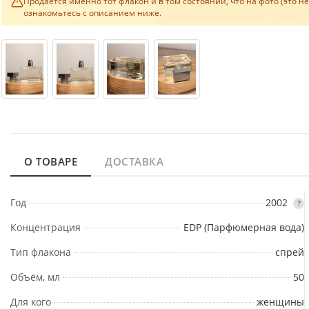
Продаётся именно тот флакон и в том состоянии, что на фото (это н
ознакомьтесь с описанием ниже.
О ТОВАРЕ
ДОСТАВКА
Год
2002
?
Концентрация
EDP (Парфюмерная вода)
Тип флакона
спрей
Объём, мл
50
Для кого
женщины