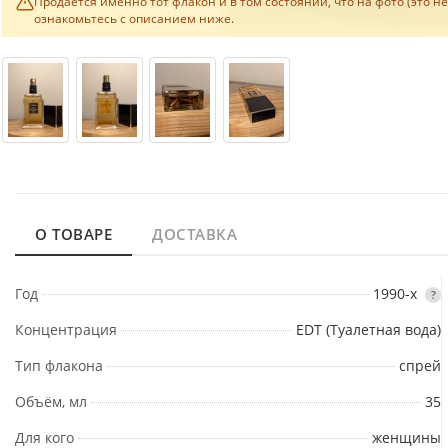
Продаётся именно тот флакон и в том состоянии, что на фото (это н
ознакомьтесь с описанием ниже.
О ТОВАРЕ
ДОСТАВКА
Год
1990-х
?
Концентрация
EDT (Туалетная вода)
Тип флакона
спрей
Объём, мл
35
Для кого
женщины