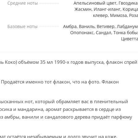
Средние ноты
Апельсиновый цвет, Гвоздика
Жасмин, Иланг-иланг, Кориц
клевер, Мимоза, Роз
Базовые ноты
Амбра, Ваниль, Ветивер, Лабданум
Опопонакс, Сандал, Тонка бобы
Циветт
ь Коко) объёмом 35 мл 1990-х годов выпуска, флакон спрей
 Продаётся именно тот флакон, что на фото. Флакон
зысканных нот, который обрамляет вас в пленительный
рсика и мандарина, аромат раскрывается в сердце из
из амбры, ванили и сандалового дерева придаёт парфюму
ат остаётся незабываемым и долго звучит на коже,