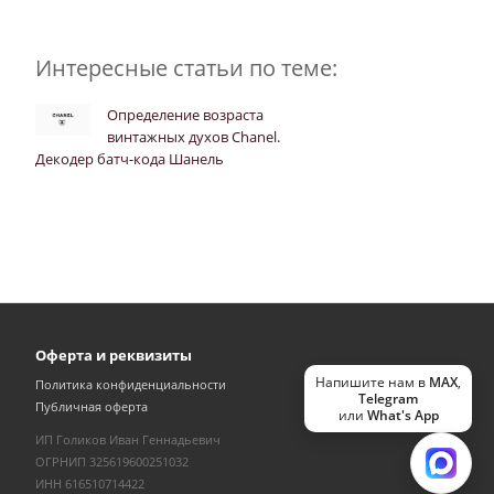
Интересные статьи по теме:
Определение возраста
винтажных духов Chanel.
Декодер батч-кода Шанель
Оферта и реквизиты
Напишите нам в
MAX
,
Политика конфиденциальности
Telegram
Публичная оферта
или
What's App
ИП Голиков Иван Геннадьевич
ОГРНИП 325619600251032
ИНН 616510714422