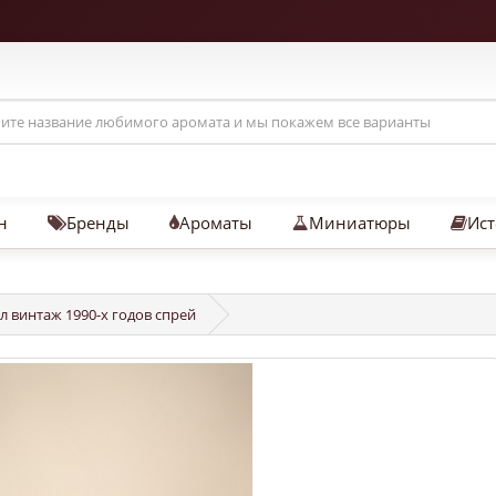
н
Бренды
Ароматы
Миниатюры
Ист
мл винтаж 1990-х годов спрей