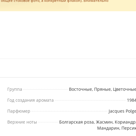
е общее стоковое фото, а конкретный флакон). Внимательно
Группа
Восточные, Пряные, Цветочны
Год создания аромата
198
Парфюмер
Jacques Polg
Верхние ноты
Болгарская роза, Жасмин, Кориандр
Мандарин, Перси