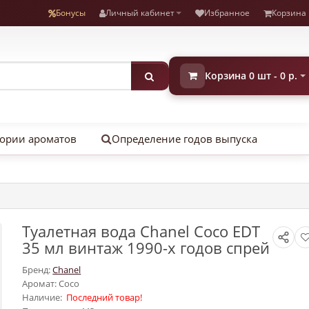
Бонусы
Личный кабинет
Избранное
Корзина
Корзина 0 шт - 0 р.
ории ароматов
Определение годов выпуска
Туалетная вода Chanel Coco EDT
35 мл винтаж 1990-х годов спрей
Бренд:
Chanel
Аромат: Coco
Наличие:
Последний товар!