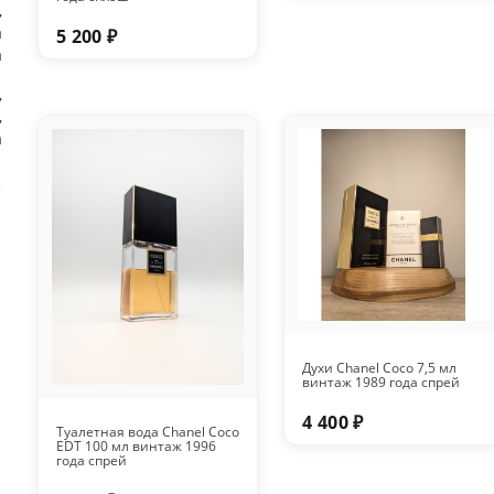
,
а
5 200 ₽
а
,
,
а
Духи Chanel Coco 7,5 мл
винтаж 1989 года спрей
4 400 ₽
Туалетная вода Chanel Coco
EDT 100 мл винтаж 1996
года спрей