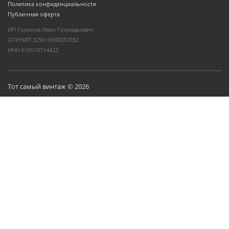
Политика конфиденциальности
Публичная оферта
ИП Голиков Иван Геннадьевич
ОГРНИП 325619600251032
ИНН 616510714422
Тот самый винтаж © 2026