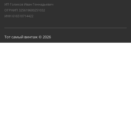
ИП Голиков Иван Геннадьевич
ОГРНИП 325619600251032
ИНН 616510714422
Тот самый винтаж © 2026