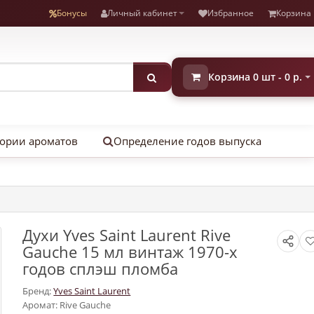
Бонусы
Личный кабинет
Избранное
Корзина
Корзина 0 шт - 0 р.
ории ароматов
Определение годов выпуска
Духи Yves Saint Laurent Rive
Gauche 15 мл винтаж 1970-х
годов сплэш пломба
Бренд:
Yves Saint Laurent
Аромат: Rive Gauche