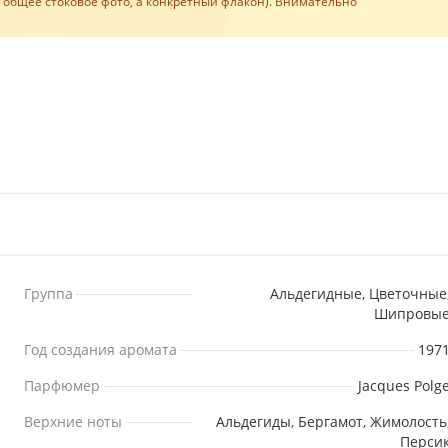
е общее стоковое фото, а конкретный флакон). Внимательно
Группа
Альдегидные, Цветочные
Шипровы
Год создания аромата
197
Парфюмер
Jacques Polg
Верхние ноты
Альдегиды, Бергамот, Жимолость
Перси