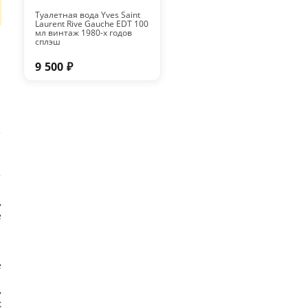
Туалетная вода Yves Saint
Laurent Rive Gauche EDT 100
мл винтаж 1980-х годов
сплэш
9 500 ₽
,
е
1
e
,
к