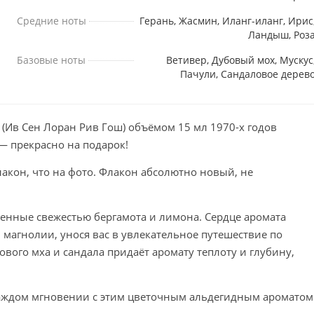
Средние ноты
Герань, Жасмин, Иланг-иланг, Ирис
Ландыш, Роз
Базовые ноты
Ветивер, Дубовый мох, Мускус
Пачули, Сандаловое дерев
e (Ив Сен Лоран Рив Гош) объёмом 15 мл 1970-х годов
 — прекрасно на подарок!
лакон, что на фото. Флакон абсолютно новый, не
енные свежестью бергамота и лимона. Сердце аромата
 магнолии, унося вас в увлекательное путешествие по
ового мха и сандала придаёт аромату теплоту и глубину,
каждом мгновении с этим цветочным альдегидным ароматом