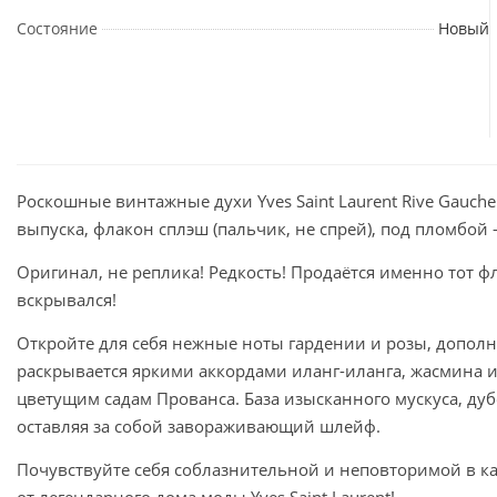
Состояние
Новый
Роскошные винтажные духи Yves Saint Laurent Rive Gauch
выпуска, флакон сплэш (пальчик, не спрей), под пломбой
Оригинал, не реплика! Редкость! Продаётся именно тот ф
вскрывался!
Откройте для себя нежные ноты гардении и розы, дополн
раскрывается яркими аккордами иланг-иланга, жасмина и
цветущим садам Прованса. База изысканного мускуса, дуб
оставляя за собой завораживающий шлейф.
Почувствуйте себя соблазнительной и неповторимой в 
от легендарного дома моды Yves Saint Laurent!